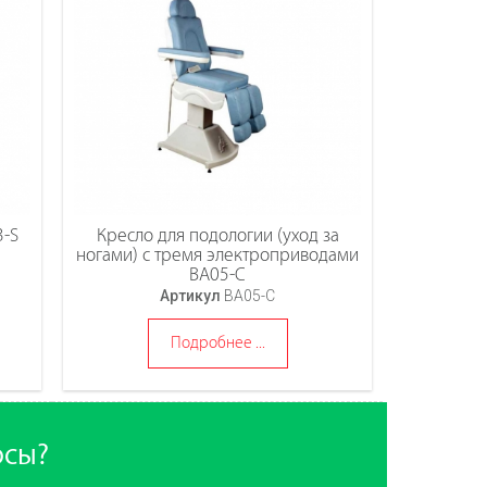
3-S
Кресло для подологии (уход за
ногами) с тремя электроприводами
ВА05-С
Артикул
ВА05-С
Подробнее ...
осы?