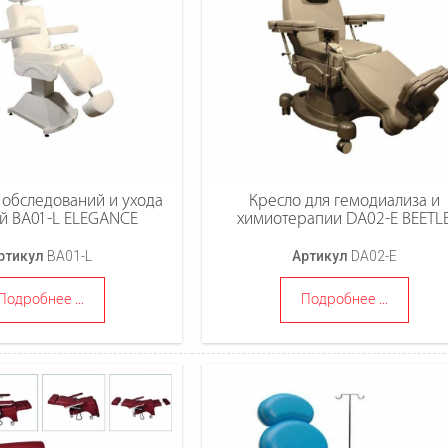
 обследований и ухода
Кресло для гемодиализа и
й BA01-L ELEGANCE
химиотерапии DA02-E BEETL
ртикул
BA01-L
Артикул
DA02-E
Подробнее ...
Подробнее ...