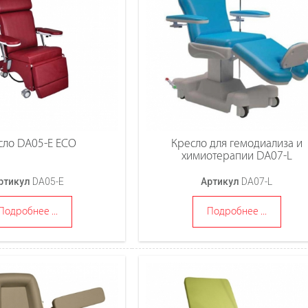
сло DA05-E ECO
Кресло для гемодиализа и
химиотерапии DA07-L
ртикул
DA05-E
Артикул
DA07-L
Подробнее ...
Подробнее ...