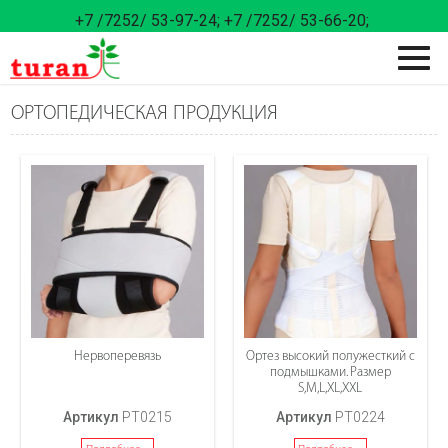
+7 /7252/ 53-97-24;
+7 /7252/ 53-66-20;
ОРТОПЕДИЧЕСКАЯ ПРОДУКЦИЯ
Нервоперевязь
Ортез высокий полужесткий с
подмышками. Размер
S,M,L,XL,XXL
Артикул
PT0215
Артикул
PT0224