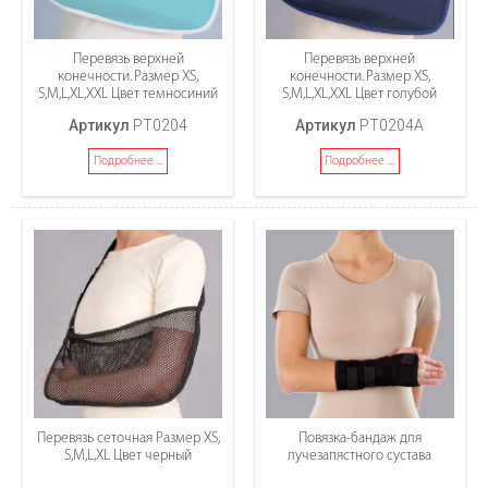
Перевязь верхней
Перевязь верхней
конечности. Размер XS,
конечности. Размер XS,
S,M,L,XL,XXL Цвет темносиний
S,M,L,XL,XXL Цвет голубой
Артикул
PT0204
Артикул
PT0204A
Подробнее ...
Подробнее ...
Перевязь сеточная Размер XS,
Повязка-бандаж для
S,M,L,XL Цвет черный
лучезапястного сустава