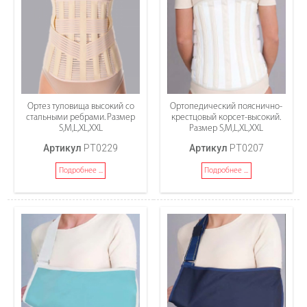
Ортез туловища высокий со
Ортопедический пояснично-
стальными ребрами. Размер
крестцовый корсет-высокий.
S,M,L,XL,XXL
Размер S,M,L,XL,XXL
Артикул
PT0229
Артикул
PT0207
Подробнее ...
Подробнее ...