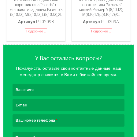
воротник типа "Florida"-с
воротник типа "Schanza"
жестким вкладышем. Размер S
мягкий. Размер S (8,10,12);
(8,10,12); М(8,10,12);L(8,10,12);XL
М(8,10,12);L(8,10,12);XL
Артикул
PT0209B
Артикул
PT0209А
Подробнее ...
Подробнее ...
У Вас остались вопросы?
Пожалуйста, оставьте свои контактные данные, наш
менеджер свяжется с Вами в ближайшее время.
Ваше имя
E-mail
Ваш номер телефона
*