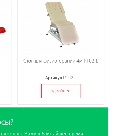
Стол для физиотерапии 4м RT02-L
Артикул
RT02-L
Подробнее ...
осы?
свяжется с Вами в ближайшее время.